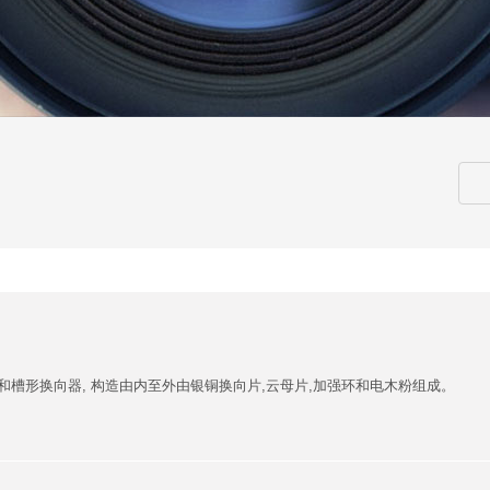
和槽形换向器, 构造由内至外由银铜换向片,云母片,加强环和电木粉组成。