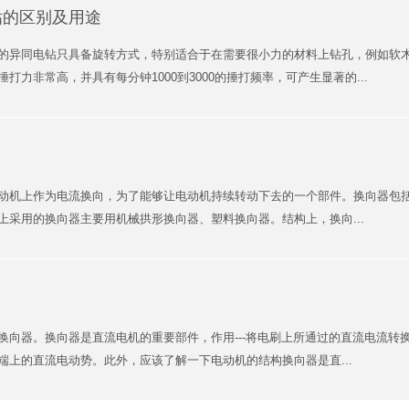
钻的区别及用途
的异同电钻只具备旋转方式，特别适合于在需要很小力的材料上钻孔，例如软
打力非常高，并具有每分钟1000到3000的捶打频率，可产生显著的...
动机上作为电流换向，为了能够让电动机持续转动下去的一个部件。换向器包
上采用的换向器主要用机械拱形换向器、塑料换向器。结构上，换向...
换向器。换向器是直流电机的重要部件，作用---将电刷上所通过的直流电流转
端上的直流电动势。此外，应该了解一下电动机的结构换向器是直...